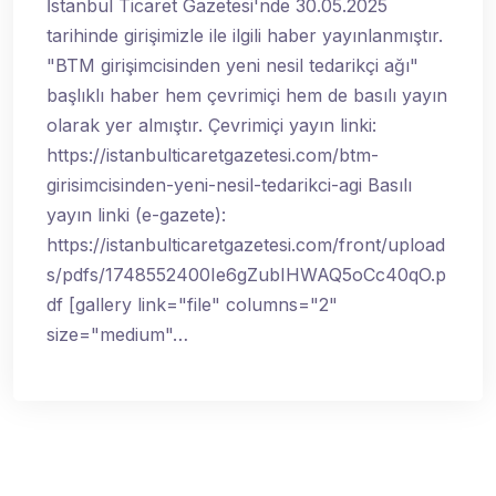
İstanbul Ticaret Gazetesi'nde 30.05.2025
tarihinde girişimizle ile ilgili haber yayınlanmıştır.
"BTM girişimcisinden yeni nesil tedarikçi ağı"
başlıklı haber hem çevrimiçi hem de basılı yayın
olarak yer almıştır. Çevrimiçi yayın linki:
https://istanbulticaretgazetesi.com/btm-
girisimcisinden-yeni-nesil-tedarikci-agi Basılı
yayın linki (e-gazete):
https://istanbulticaretgazetesi.com/front/upload
s/pdfs/1748552400Ie6gZubIHWAQ5oCc40qO.p
df [gallery link="file" columns="2"
size="medium"…